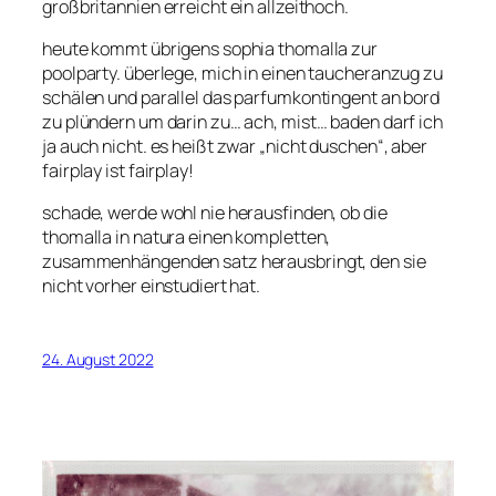
großbritannien erreicht ein allzeithoch.
heute kommt übrigens sophia thomalla zur
poolparty. überlege, mich in einen taucheranzug zu
schälen und parallel das parfumkontingent an bord
zu plündern um darin zu… ach, mist… baden darf ich
ja auch nicht. es heißt zwar „nicht duschen“, aber
fairplay ist fairplay!
schade, werde wohl nie herausfinden, ob die
thomalla in natura einen kompletten,
zusammenhängenden satz herausbringt, den sie
nicht vorher einstudiert hat.
24. August 2022