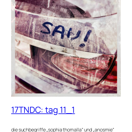
17TNDC: tag 11_1
die suchbegriffe „sophia thomalla“ und „anosmie“