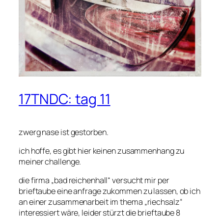
17TNDC: tag 11
zwerg nase ist gestorben.
ich hoffe, es gibt hier keinen zusammenhang zu
meiner challenge.
die firma „bad reichenhall“ versucht mir per
brieftaube eine anfrage zukommen zu lassen, ob ich
an einer zusammenarbeit im thema „riechsalz“
interessiert wäre, leider stürzt die brieftaube 8