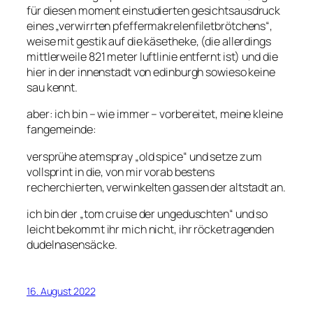
für diesen moment einstudierten gesichtsausdruck
eines „verwirrten pfeffermakrelenfiletbrötchens“,
weise mit gestik auf die käsetheke, (die allerdings
mittlerweile 821 meter luftlinie entfernt ist) und die
hier in der innenstadt von edinburgh sowieso keine
sau kennt.
aber: ich bin – wie immer – vorbereitet, meine kleine
fangemeinde:
versprühe atemspray „old spice“ und setze zum
vollsprint in die, von mir vorab bestens
recherchierten, verwinkelten gassen der altstadt an.
ich bin der „tom cruise der ungeduschten“ und so
leicht bekommt ihr mich nicht, ihr röcketragenden
dudelnasensäcke.
16. August 2022