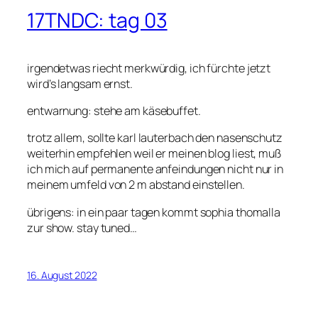
17TNDC: tag 03
irgendetwas riecht merkwürdig, ich fürchte jetzt
wird’s langsam ernst.
entwarnung: stehe am käsebuffet.
trotz allem, sollte karl lauterbach den nasenschutz
weiterhin empfehlen weil er meinen blog liest, muß
ich mich auf permanente anfeindungen nicht nur in
meinem umfeld von 2 m abstand einstellen.
übrigens: in ein paar tagen kommt sophia thomalla
zur show. stay tuned…
16. August 2022