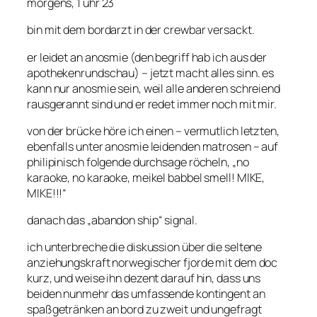
morgens, 1 uhr 23
bin mit dem bordarzt in der crewbar versackt.
er leidet an anosmie (den begriff hab ich aus der
apothekenrundschau) – jetzt macht alles sinn. es
kann nur anosmie sein, weil alle anderen schreiend
rausgerannt sind und er redet immer noch mit mir.
von der brücke höre ich einen – vermutlich letzten,
ebenfalls unter anosmie leidenden matrosen – auf
philipinisch folgende durchsage röcheln, „no
karaoke, no karaoke, meikel babbel smell! MIKE,
MIKE!!!“
danach das „abandon ship“ signal.
ich unterbreche die diskussion über die seltene
anziehungskraft norwegischer fjorde mit dem doc
kurz, und weise ihn dezent darauf hin, dass uns
beiden nunmehr das umfassende kontingent an
spaßgetränken an bord zu zweit und ungefragt