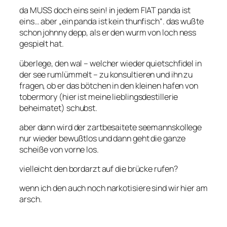
da MUSS doch eins sein! in jedem FIAT panda ist
eins… aber „ein panda ist kein thunfisch“. das wußte
schon johnny depp, als er den wurm von loch ness
gespielt hat.
überlege, den wal – welcher wieder quietschfidel in
der see rumlümmelt – zu konsultieren und ihn zu
fragen, ob er das bötchen in den kleinen hafen von
tobermory (hier ist meine lieblingsdestillerie
beheimatet) schubst.
aber dann wird der zartbesaitete seemannskollege
nur wieder bewußtlos und dann geht die ganze
scheiße von vorne los.
vielleicht den bordarzt auf die brücke rufen?
wenn ich den auch noch narkotisiere sind wir hier am
arsch.