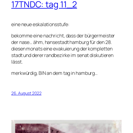
17TNDC: tag 11_2
eine neue eskalationsstufe:
bekomme eine nachricht, dass der bürgermeister
der nase… ähm, hansestadt hamburg für den 28.
diesen monats eine evakuierung der kompletten
stadt und derer randbezirke im senat diskutieren
lässt.
merkwürdig, BIN an dem tag in hamburg…
26. August 2022