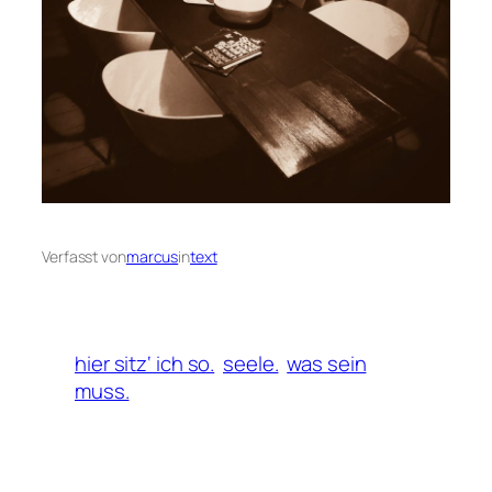
Verfasst von
marcus
in
text
hier sitz‘ ich so.
seele.
was sein
muss.