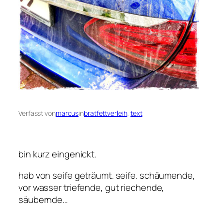
Verfasst von
marcus
in
bratfettverleih
, 
text
bin kurz eingenickt.
hab von seife geträumt. seife. schäumende,
vor wasser triefende, gut riechende,
säubernde…