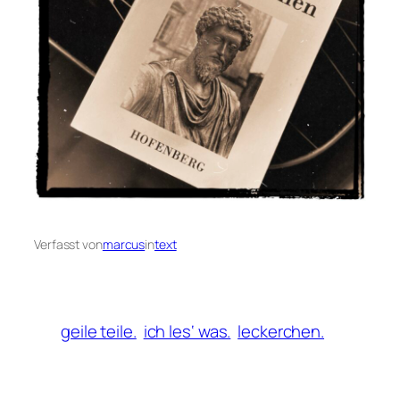
Verfasst von
marcus
in
text
geile teile.
ich les‘ was.
leckerchen.