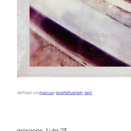
Verfasst von
marcus
in
bratfettverleih
, 
text
morgens, 1 uhr 23