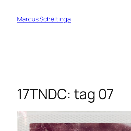
Zum
Inhalt
Marcus Scheltinga
springen
17TNDC: tag 07