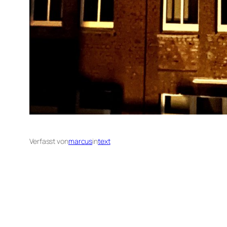
Verfasst von
marcus
in
text