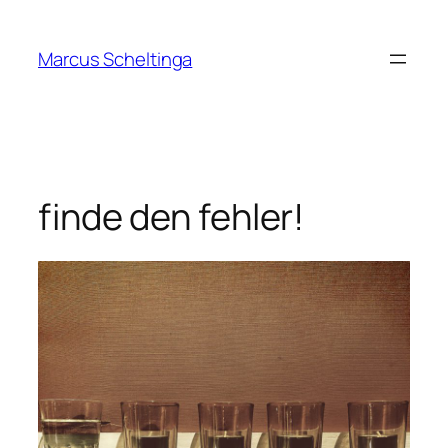
Zum
Inhalt
Marcus Scheltinga
springen
finde den fehler!