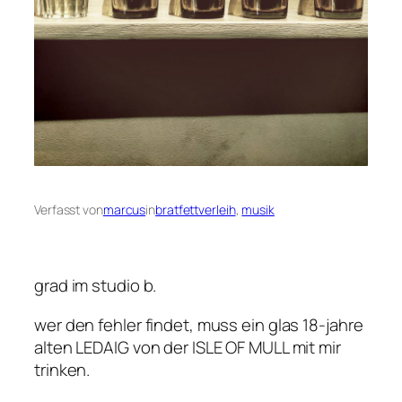
Verfasst von
marcus
in
bratfettverleih
, 
musik
grad im studio b.
wer den fehler findet, muss ein glas 18-jahre
alten LEDAIG von der ISLE OF MULL mit mir
trinken.