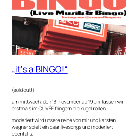
„it‘s a BINGO!“
(sold out!)
am mittwoch, den 13. november ab 19 uhr lassen wir
erstmals im CUVÉE flingern die kugel rollen.
moderiert wird unsere reihe von mir und karsten
wegner spielt ein paar livesongs und moderiert
ebenfalls.