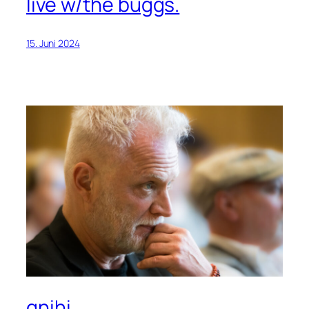
live w/the buggs.
15. Juni 2024
gnihi…