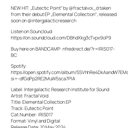
NEW HIT: „Eutectic Point“ by
@fractalvoi_d
taken
from their debut EP „Elemental Collection“, released
soon on
@intergalacticresearch
Listen on Souncloud:
https://on.soundcloud.com/DBhdXkg3cTvpx9oP9
Buy here on BANDCAMP: nfredirect.de/?r=IRIS017-
BC
Spotify:
https://open.spotify.com/album/5SVhhRe4DkAandW7EM
si=-dfGdPp2RE2MuW5sca7PlA
Label: Intergalactic Research Institute for Sound
Artist: Fractal Void
Title: Elemental Collection EP
Track: Eutectic Point
Cat.Number: IRIS017
Format: Vinyl and Digital
Release Date: 10 May 2024