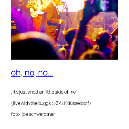
oh, no, no…
„it’s just another little side of me“
(live with the buggs @ZAKK düsseldorf)
foto: joe schwerdtner