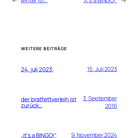
←
winter ist…
„it‘s a BINGO!“
→
WEITERE BEITRÄGE
15. Juli 2023
24. juli 2023.
3. September
der bratfettverleih ist
zurück…
2016
9. November 2024
„it‘s a BINGO!“