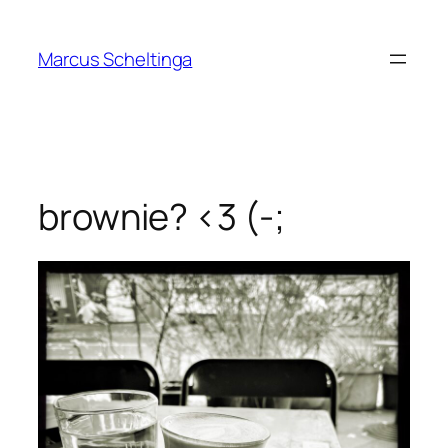
Zum
Inhalt
Marcus Scheltinga
springen
brownie? <3 (-;