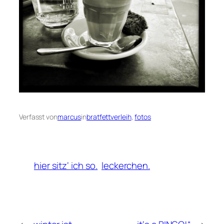
Verfasst von
marcus
in
bratfettverleih
, 
fotos
hier sitz‘ ich so.
leckerchen.