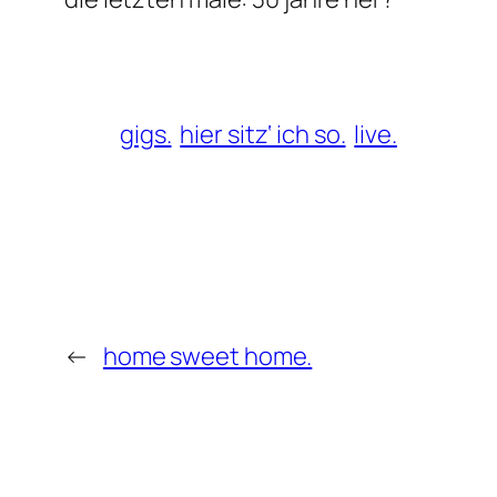
gigs.
hier sitz‘ ich so.
live.
←
home sweet home.