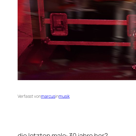
Verfasst von
marcus
in
musik
die letzten male: 30 jahre her?