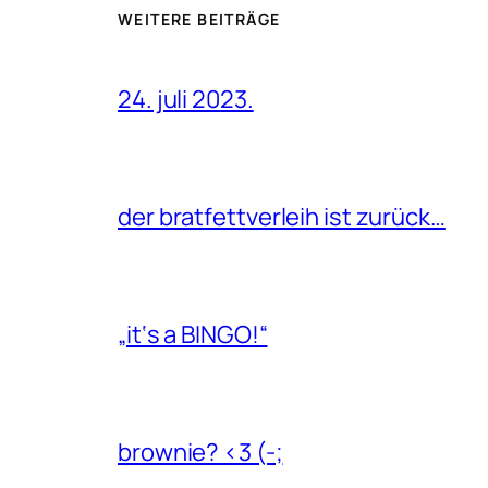
WEITERE BEITRÄGE
24. juli 2023.
der bratfettverleih ist zurück…
„it‘s a BINGO!“
brownie? <3 (-;