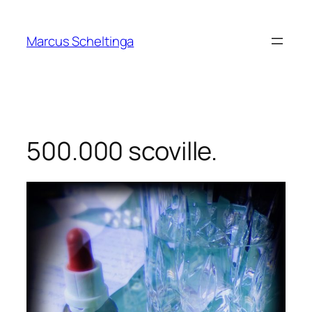
Zum
Inhalt
Marcus Scheltinga
springen
500.000 scoville.