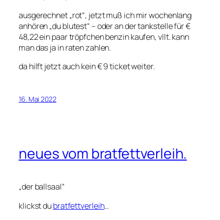
ausgerechnet „rot“, jetzt muß ich mir wochenlang
anhören „du blutest“ – oder an der tankstelle für €
48,22 ein paar tröpfchen benzin kaufen, vllt. kann
man das ja in raten zahlen.
da hilft jetzt auch kein € 9 ticket weiter.
16. Mai 2022
neues vom bratfettverleih.
„der ballsaal“
klickst du
bratfettverleih
…