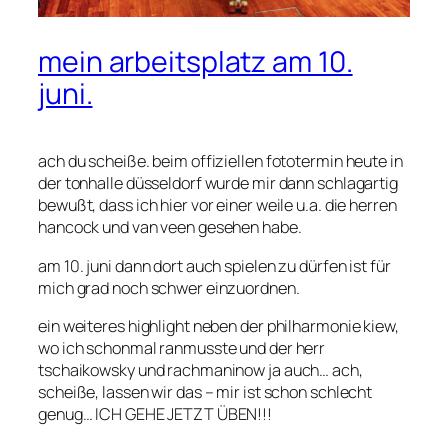
mein arbeitsplatz am 10.
juni.
ach du scheiße. beim offiziellen fototermin heute in
der tonhalle düsseldorf wurde mir dann schlagartig
bewußt, dass ich hier vor einer weile u.a. die herren
hancock und van veen gesehen habe.
am 10. juni dann dort auch spielen zu dürfen ist für
mich grad noch schwer einzuordnen.
ein weiteres highlight neben der philharmonie kiew,
wo ich schonmal ranmusste und der herr
tschaikowsky und rachmaninow ja auch… ach,
scheiße, lassen wir das – mir ist schon schlecht
genug… ICH GEHE JETZT ÜBEN!!!