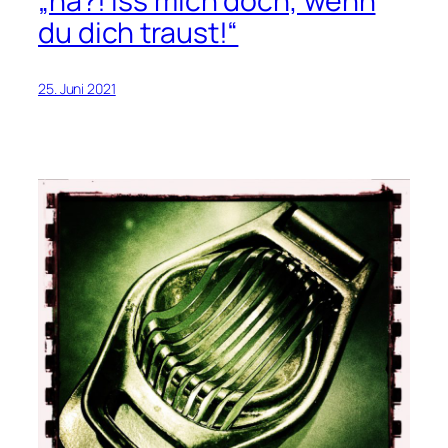
„na?! iss mich doch, wenn
du dich traust!“
25. Juni 2021