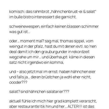
komisch: das rahmbrot „hähnchenbrust-ei & salat“
im bulle bistro interessiert die garnicht.
schweinewespen, einfach keinen blassen schimmer
was gut ist…
oder… moment mal? sag mal, thomas sippel, vom
weingut in der pfalz, hast du mit denen evtl. so ’nen
deal damit ich den grauburgunder in rekordzeit
wegziehe um mir… und überhaupt: käme in diesen
satz nicht irgendwo ein komma,
und – also jetzt mal im ernst: haben hähnchen eier
und falls ja… deren brüstchen ja wohl eher nicht,
oooder???
salat? sind hähnchen salatarier???
aktuell fühle ich mich hier grad komplett verarscht,
aber restaurantkritik hin und her… ALTER!!! ist das