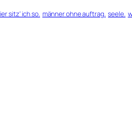
ier sitz‘ ich so.
männer ohne auftrag.
seele.
w