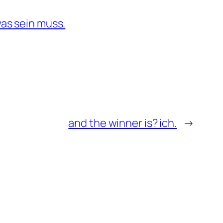
as sein muss.
and the winner is? ich.
→