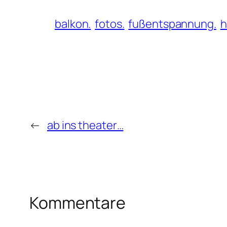
balkon.
fotos.
fußentspannung.
h
←
ab ins theater…
Kommentare