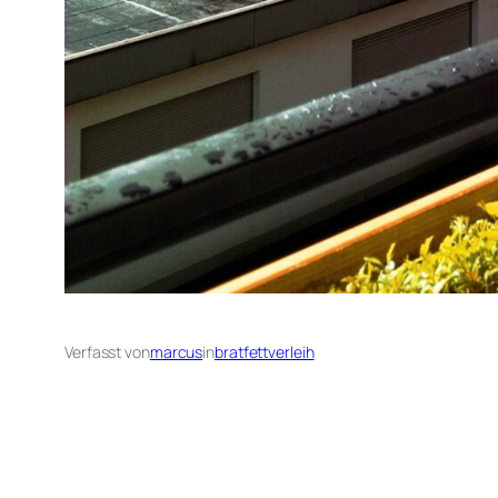
Verfasst von
marcus
in
bratfettverleih