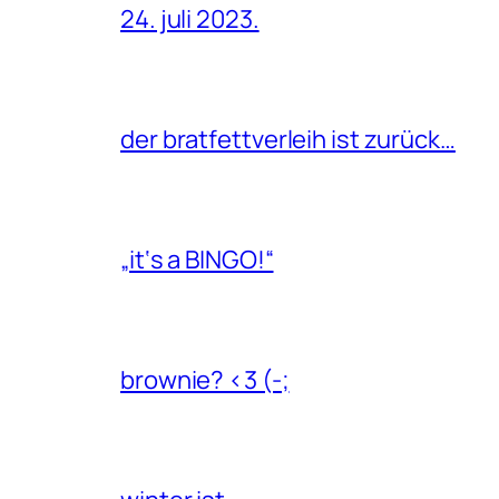
24. juli 2023.
der bratfettverleih ist zurück…
„it‘s a BINGO!“
brownie? <3 (-;