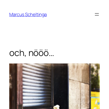
Zum
Inhalt
Marcus Scheltinga
springen
och, nööö…