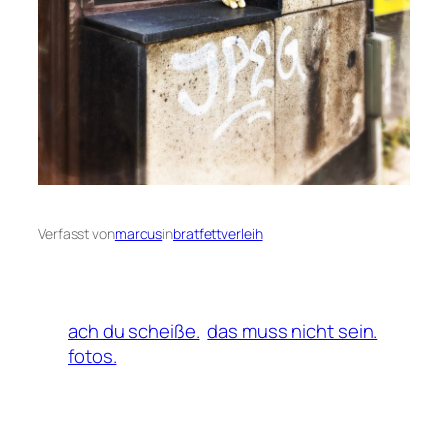
Verfasst von
marcus
in
bratfettverleih
ach du scheiße.
das muss nicht sein.
fotos.