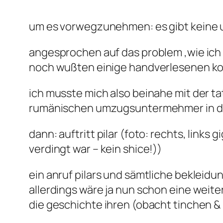
um es vorwegzunehmen: es gibt keine umz
angesprochen auf das problem ‚wie ic
noch wußten einige handverlesenen kon
ich musste mich also beinahe mit der t
rumänischen umzugsuntermehmer in die 
dann: auftritt pilar (foto: rechts, links
verdingt war – kein shice!))
ein anruf pilars und sämtliche bekleidu
allerdings wäre ja nun schon eine weite
die geschichte ihren (obacht tinchen &