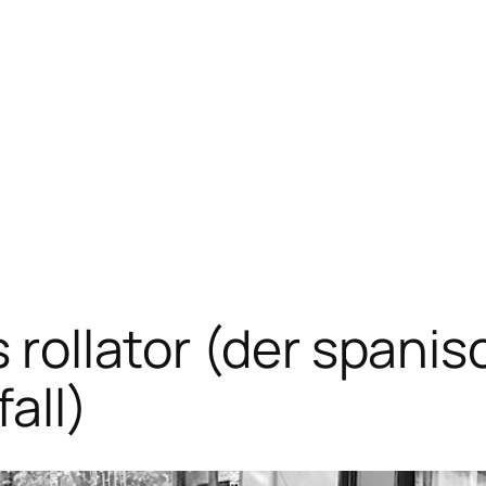
s rollator (der spani
all)