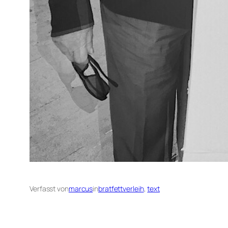
Verfasst von
marcus
in
bratfettverleih
, 
text