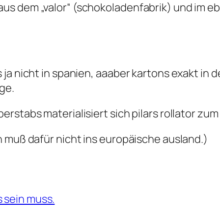
aus dem „valor“ (schokoladenfabrik) und im 
 ja nicht in spanien, aaaber kartons exakt in
ge.
stabs materialisiert sich pilars rollator zum 
h muß dafür nicht ins europäische ausland.)
 sein muss.