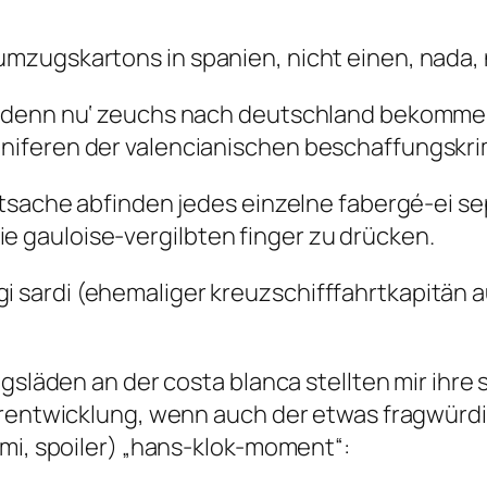
ugskartons in spanien, nicht einen, nada, ni
h denn nu‘ zeuchs nach deutschland bekomme‘
iferen der valencianischen beschaffungskrimi
atsache abfinden jedes einzelne fabergé-ei s
gauloise-vergilbten finger zu drücken.
 gigi sardi (ehemaliger kreuzschifffahrtkapitän
ngsläden an der costa blanca stellten mir ihr
rentwicklung, wenn auch der etwas fragwürdige
 mi, spoiler) „hans-klok-moment“: