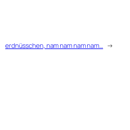
erdnüsschen, nam nam nam nam…
→