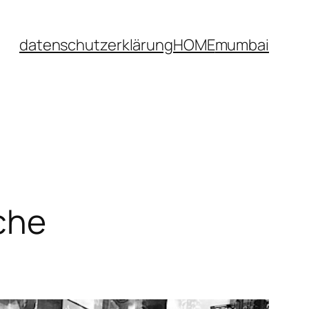
datenschutzerklärung
HOME
mumbai
sche