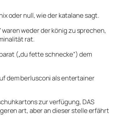
x oder null, wie der katalane sagt.
 waren weder der könig zu sprechen,
nalität rat.
eparat („du fette schnecke“) dem
 auf dem berlusconi als entertainer
e schuhkartons zur verfügung, DAS
ren art, aber an dieser stelle erfährt