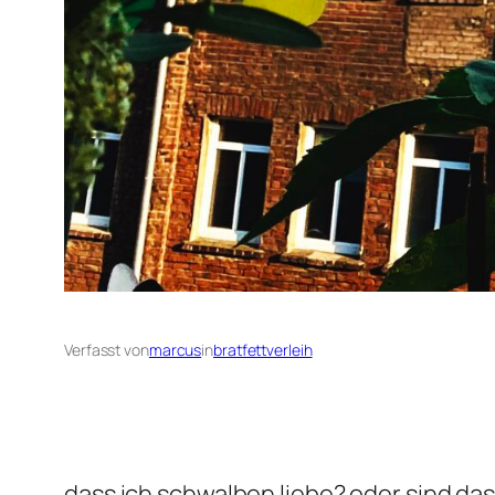
Verfasst von
marcus
in
bratfettverleih
dass ich schwalben liebe? oder sind da