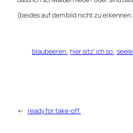
(beides auf dem bild nicht zu erkennen.
blaubeeren.
hier sitz‘ ich so.
seele
←
ready for take-off.