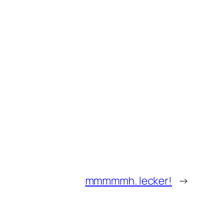
mmmmmh. lecker!
→