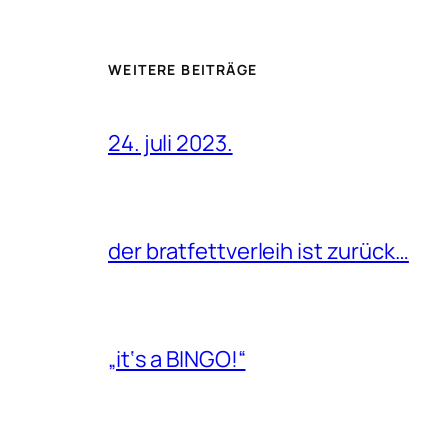
WEITERE BEITRÄGE
24. juli 2023.
der bratfettverleih ist zurück…
„it‘s a BINGO!“