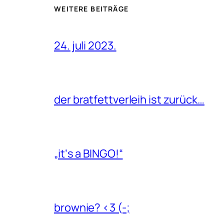
WEITERE BEITRÄGE
24. juli 2023.
der bratfettverleih ist zurück…
„it‘s a BINGO!“
brownie? <3 (-;