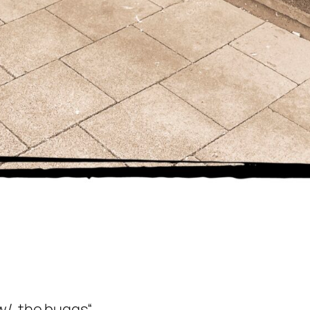
 w/„the buggs“