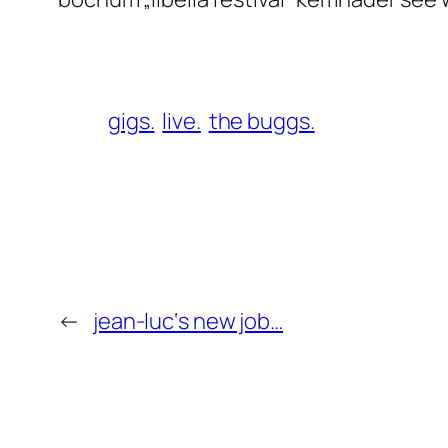
gigs.
live.
the buggs.
←
jean-luc‘s new job…