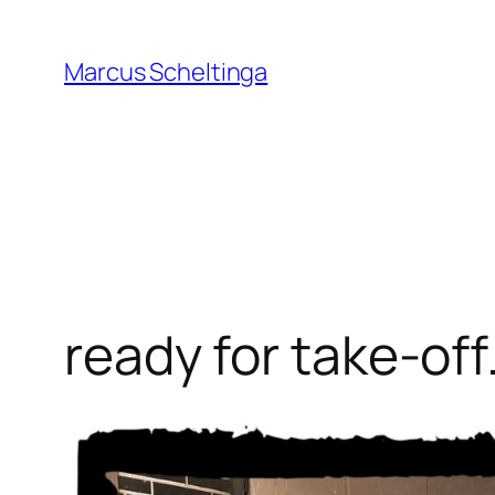
Zum
Inhalt
Marcus Scheltinga
springen
ready for take-off