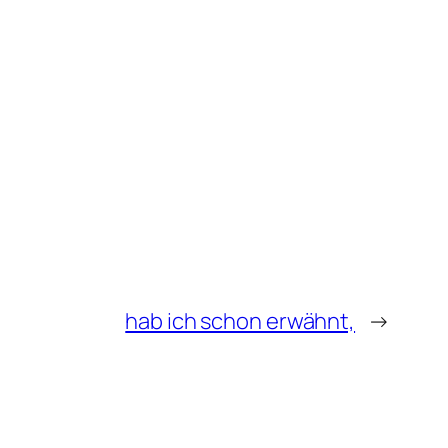
hab ich schon erwähnt,
→