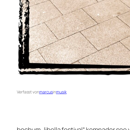
Verfasst von
marcus
in
musik
bochum „libella festival“ kemnader see