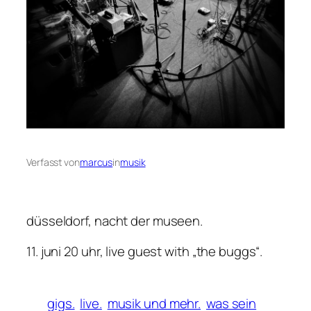
Verfasst von
marcus
in
musik
düsseldorf, nacht der museen.
11. juni 20 uhr, live guest with „the buggs“.
gigs.
live.
musik und mehr.
was sein