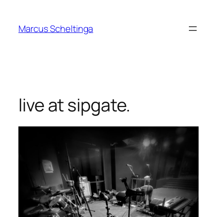
Zum
Inhalt
Marcus Scheltinga
springen
live at sipgate.