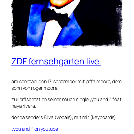
ZDF fernsehgarten live.
am sonntag, den 17. september mit jaffa moore, dem
sohn von roger moore.
zur präsentation seiner neuen single „you and i“ feat.
naya rivera.
donna senders & iva (vocals), mit mir (keyboards)
„you and i“ on youtube