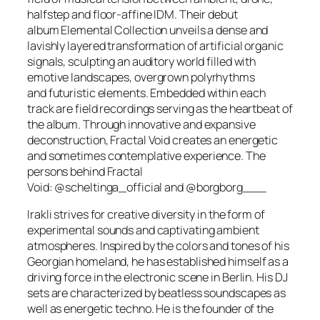
halfstep and floor-affine IDM. Their debut
album Elemental Collection unveils a dense and
lavishly layered transformation of artificial organic
signals, sculpting an auditory world filled with
emotive landscapes, overgrown polyrhythms
and futuristic elements. Embedded within each
track are field recordings serving as the heartbeat of
the album. Through innovative and expansive
deconstruction, Fractal Void creates an energetic
and sometimes contemplative experience. The
persons behind Fractal
Void: @scheltinga_official and @borgborg___
Irakli strives for creative diversity in the form of
experimental sounds and captivating ambient
atmospheres. Inspired by the colors and tones of his
Georgian homeland, he has established himself as a
driving force in the electronic scene in Berlin. His DJ
sets are characterized by beatless soundscapes as
well as energetic techno. He is the founder of the