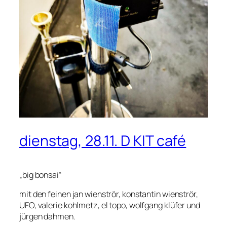
dienstag, 28.11. D KIT café
„big bonsai“
mit den feinen jan wienströr, konstantin wienströr,
UFO, valerie kohlmetz, el topo, wolfgang klüfer und
jürgen dahmen.