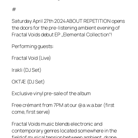
#
Saturday April 27th 2024 ABOUT REPETITION opens
the doors for the pre-listening ambient evening of
Fractal Voids debut EP „Elemental Collection“!
Performing guests:
Fractal Void (Live)
Irakli (DJ Set)
OKTÆ (DJ Set)
Exclusive vinyl pre-sale of the album
Free crémant from 7PM at our @a.w.a.bar (first
come, first serve)
Fractal Voids music blends electronic and
contemporary genres located somewhere in the
field of musical tension between ambient, drone,