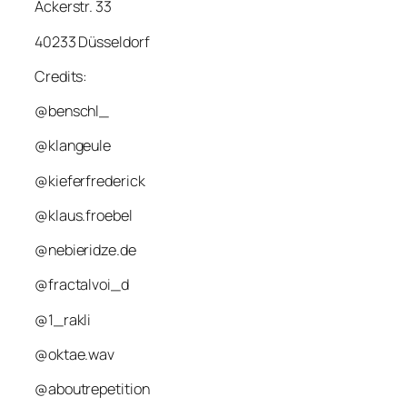
Ackerstr. 33
40233 Düsseldorf
Credits:
@benschl_
@klangeule
@kieferfrederick
@klaus.froebel
@nebieridze.de
@fractalvoi_d
@1_rakli
@oktae.wav
@aboutrepetition