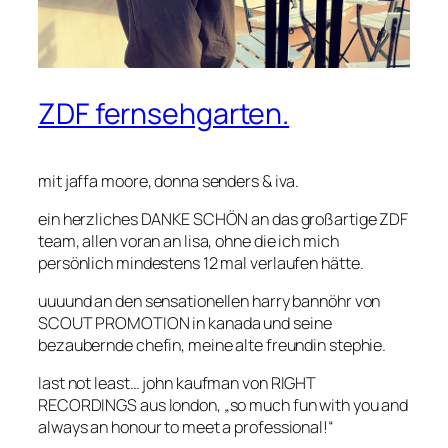
ZDF fernsehgarten.
mit jaffa moore, donna senders & iva.
ein herzliches DANKE SCHÖN an das großartige ZDF
team, allen voran an lisa, ohne die ich mich
persönlich mindestens 12 mal verlaufen hätte.
uuuund an den sensationellen harry bannöhr von
SCOUT PROMOTION in kanada und seine
bezaubernde chefin, meine alte freundin stephie.
last not least… john kaufman von RIGHT
RECORDINGS aus london, „so much fun with you and
always an honour to meet a professional!“