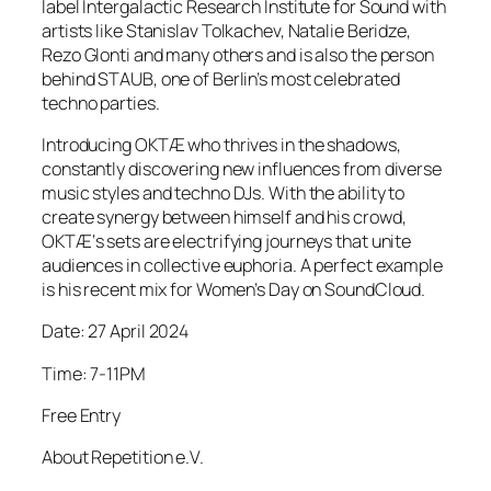
label Intergalactic Research Institute for Sound with
artists like Stanislav Tolkachev, Natalie Beridze,
Rezo Glonti and many others and is also the person
behind STAUB, one of Berlin’s most celebrated
techno parties.
Introducing OKTÆ who thrives in the shadows,
constantly discovering new influences from diverse
music styles and techno DJs. With the ability to
create synergy between himself and his crowd,
OKTÆ‘s sets are electrifying journeys that unite
audiences in collective euphoria. A perfect example
is his recent mix for Women’s Day on SoundCloud.
Date: 27 April 2024
Time: 7-11PM
Free Entry
About Repetition e.V.