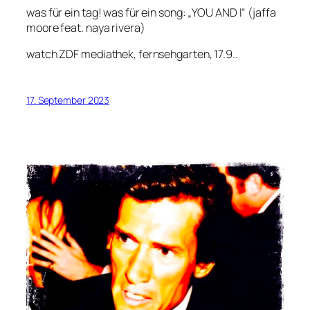
was für ein tag! was für ein song: „YOU AND I“ (jaffa
moore feat. naya rivera)
watch ZDF mediathek, fernsehgarten, 17.9..
17. September 2023