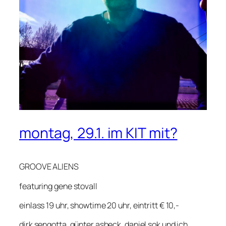
montag, 29.1. im KIT mit?
GROOVE ALIENS
featuring gene stovall
einlass 19 uhr, showtime 20 uhr, eintritt € 10,-
dirk sengotta, günter asbeck, daniel sok und ich…