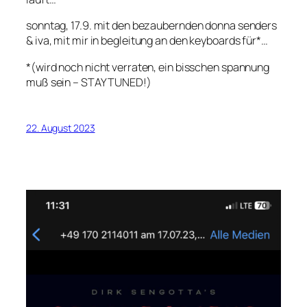
sonntag, 17.9. mit den bezaubernden donna senders
& iva, mit mir in begleitung an den keyboards für*…
*(wird noch nicht verraten, ein bisschen spannung
muß sein – STAY TUNED!)
22. August 2023