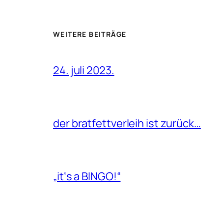
WEITERE BEITRÄGE
24. juli 2023.
der bratfettverleih ist zurück…
„it‘s a BINGO!“