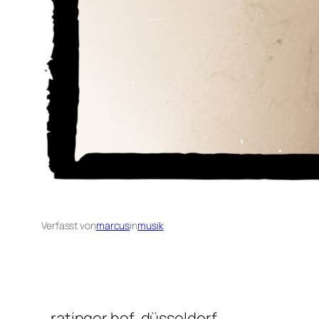
Verfasst von
marcus
in
musik
…ratinger hof, düsseldorf.