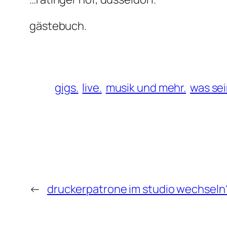
gästebuch.
gigs.
live.
musik und mehr.
was sei
←
druckerpatrone im studio wechseln