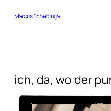
Zum
Inhalt
Marcus Scheltinga
springen
ich, da, wo der p