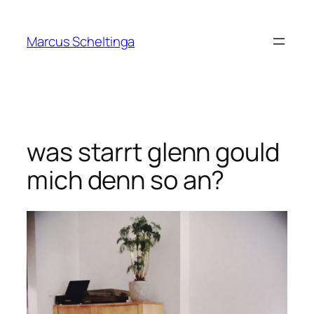
Zum
Inhalt
Marcus Scheltinga
springen
was starrt glenn gould
mich denn so an?