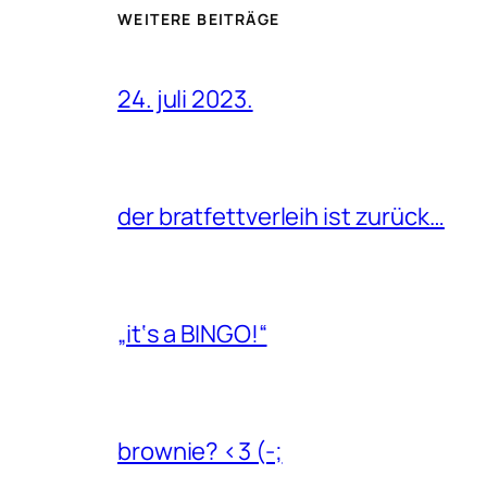
WEITERE BEITRÄGE
24. juli 2023.
der bratfettverleih ist zurück…
„it‘s a BINGO!“
brownie? <3 (-;