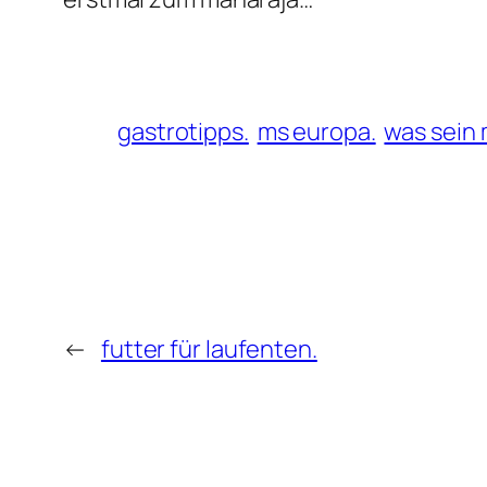
gastrotipps.
ms europa.
was sein 
←
futter für laufenten.