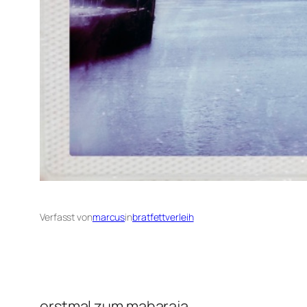
Verfasst von
marcus
in
bratfettverleih
erstmal zum maharaja…