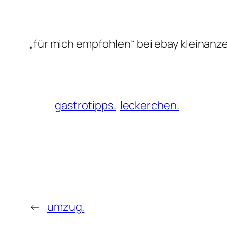
„für mich empfohlen“ bei ebay kleinanz
gastrotipps.
leckerchen.
←
umzug.