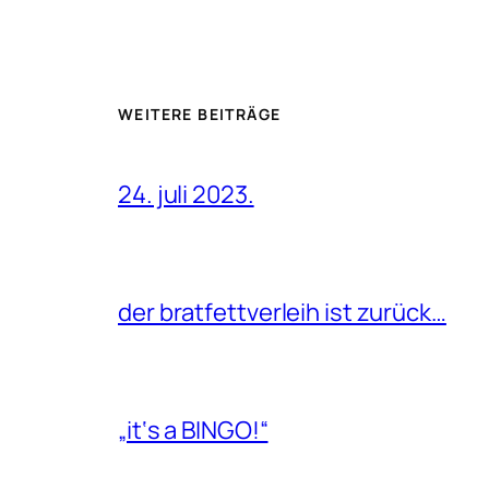
WEITERE BEITRÄGE
24. juli 2023.
der bratfettverleih ist zurück…
„it‘s a BINGO!“