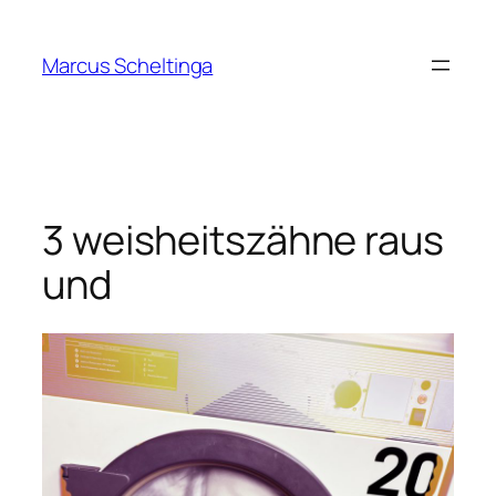
Zum
Inhalt
Marcus Scheltinga
springen
3 weisheitszähne raus
und