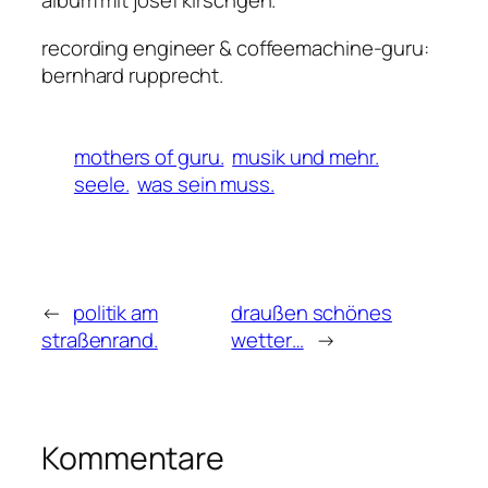
album mit josef kirschgen.
recording engineer & coffeemachine-guru:
bernhard rupprecht.
mothers of guru.
musik und mehr.
seele.
was sein muss.
←
politik am
draußen schönes
straßenrand.
wetter…
→
Kommentare