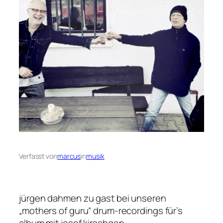
Verfasst von
marcus
in
musik
jürgen dahmen zu gast bei unseren
„mothers of guru“ drum-recordings für’s