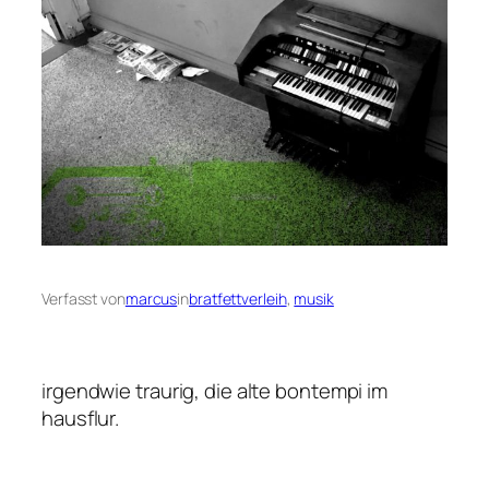
Verfasst von
marcus
in
bratfettverleih
, 
musik
irgendwie traurig, die alte bontempi im
hausflur.