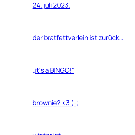
24. juli 2023.
der bratfettverleih ist zurück…
„it‘s a BINGO!“
brownie? <3 (-;