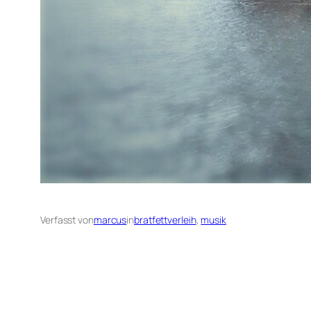
Verfasst von
marcus
in
bratfettverleih
, 
musik