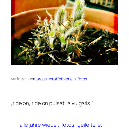
Verfasst von
marcus
in
bratfettverleih
, 
fotos
„ride on, ride on pulsatilla vulgaris!“
alle jahre wieder.
fotos.
geile teile.