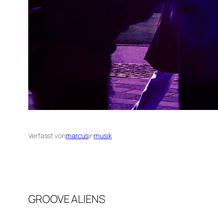
Verfasst von
marcus
in
musik
GROOVE ALIENS