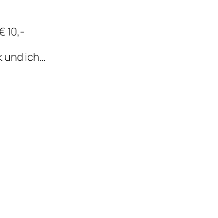
€ 10,-
k und ich…