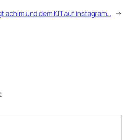
gt achim und dem KIT auf instagram…
→
t