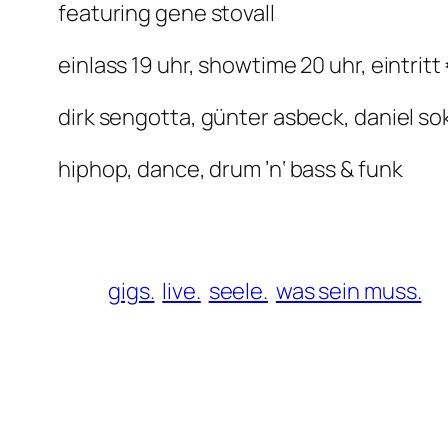
featuring gene stovall
einlass 19 uhr, showtime 20 uhr, eintritt 
dirk sengotta, günter asbeck, daniel so
hiphop, dance, drum ’n‘ bass & funk
gigs.
live.
seele.
was sein muss.