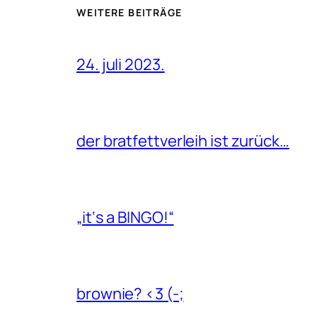
WEITERE BEITRÄGE
24. juli 2023.
der bratfettverleih ist zurück…
„it‘s a BINGO!“
brownie? <3 (-;