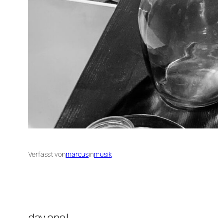
Verfasst von
marcus
in
musik
day one!