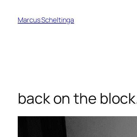
Zum
Inhalt
Marcus Scheltinga
springen
back on the block