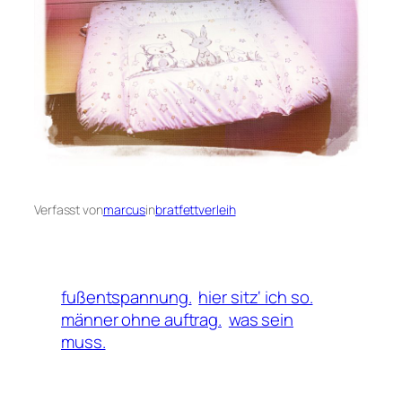
Verfasst von
marcus
in
bratfettverleih
fußentspannung.
hier sitz‘ ich so.
männer ohne auftrag.
was sein
muss.