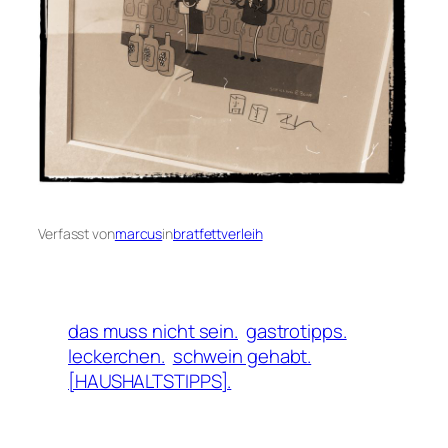
Verfasst von
marcus
in
bratfettverleih
das muss nicht sein.
gastrotipps.
leckerchen.
schwein gehabt.
[HAUSHALTSTIPPS].