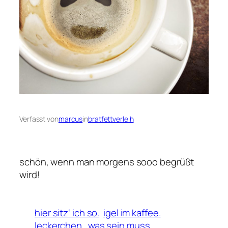
Verfasst von
marcus
in
bratfettverleih
schön, wenn man morgens sooo begrüßt
wird!
hier sitz‘ ich so.
igel im kaffee.
leckerchen.
was sein muss.