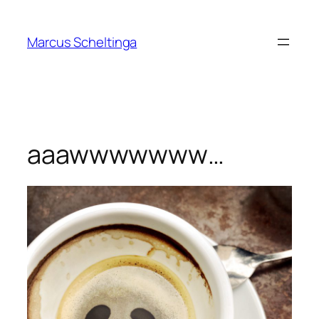
Zum
Inhalt
Marcus Scheltinga
springen
aaawwwwwww…