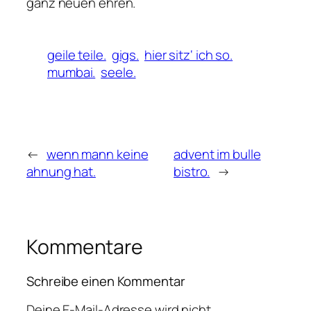
ganz neuen ehren.
geile teile.
gigs.
hier sitz‘ ich so.
mumbai.
seele.
←
wenn mann keine
advent im bulle
ahnung hat.
bistro.
→
Kommentare
Schreibe einen Kommentar
Deine E-Mail-Adresse wird nicht