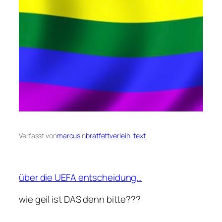
Verfasst von
marcus
in
bratfettverleih
, 
text
über die UEFA entscheidung…
wie geil ist DAS denn bitte???