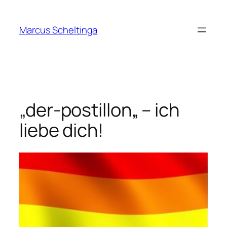
Zum
Inhalt
Marcus Scheltinga
springen
„der-postillon„ – ich
liebe dich!