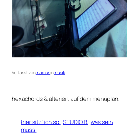
Verfasst von
marcus
in
musik
hexachords & alteriert auf dem menüplan…
hier sitz‘ ich so.
STUDIO B.
was sein
muss.