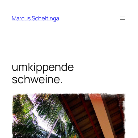
Zum
Inhalt
Marcus Scheltinga
springen
umkippende
schweine.