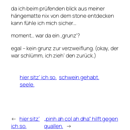
da ich beim prüfenden blick aus meiner
hängematte nix von dem stone entdecken
kann fühle ich mich sicher…
moment… war da ein ‚grunz‘?
egal – kein grunz zur verzweiflung. (okay, der
war schlümm, ich zieh‘ den zurück.)
hier sitz‘ ich so.
schwein gehabt.
seele.
←
hier sitz‘
„pinh ah col ah dha“ hilft gegen
ich so.
quallen.
→