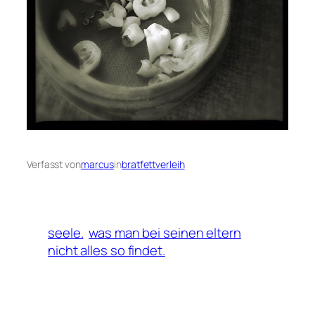
Verfasst von
marcus
in
bratfettverleih
seele.
was man bei seinen eltern
nicht alles so findet.