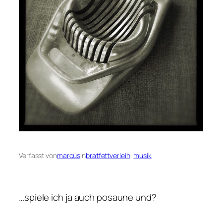
Verfasst von
marcus
in
bratfettverleih
, 
musik
…spiele ich ja auch posaune und?