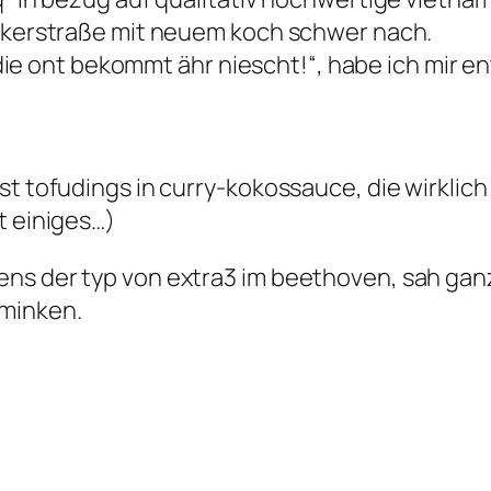
ackerstraße mit neuem koch schwer nach.
“ „die ont bekommt ähr niescht!“, habe ich mir 
t tofudings in curry-kokossauce, die wirklich 
t einiges…)
ns der typ von extra3 im beethoven, sah ganz
hminken.