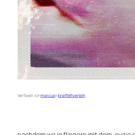
Verfasst von
marcus
in
bratfettverleih
nachdem wir in flingern mit dem „suzie