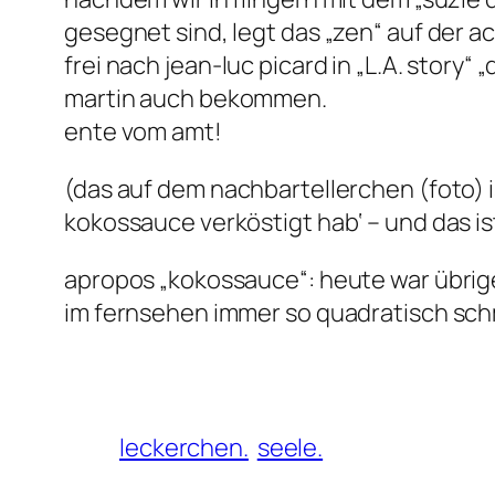
gesegnet sind, legt das „zen“ auf der 
frei nach jean-luc picard in „L.A. story
martin auch bekommen.
ente vom amt!
(das auf dem nachbartellerchen (foto) is
kokossauce verköstigt hab‘ – und das is
apropos „kokossauce“: heute war übrige
im fernsehen immer so quadratisch sc
leckerchen.
seele.