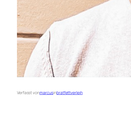
Verfasst von
marcus
in
bratfettverleih