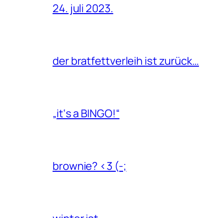
24. juli 2023.
der bratfettverleih ist zurück…
„it‘s a BINGO!“
brownie? <3 (-;