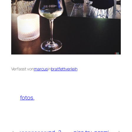
Verfasst von
marcus
in
bratfettverleih
fotos.