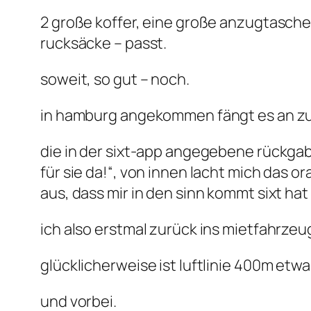
2 große koffer, eine große anzugtasche
rucksäcke – passt.
soweit, so gut – noch.
in hamburg angekommen fängt es an zu 
die in der sixt-app angegebene rückgab
für sie da!“, von innen lacht mich das 
aus, dass mir in den sinn kommt sixt h
ich also erstmal zurück ins mietfahrzeu
glücklicherweise ist luftlinie 400m etw
und vorbei.