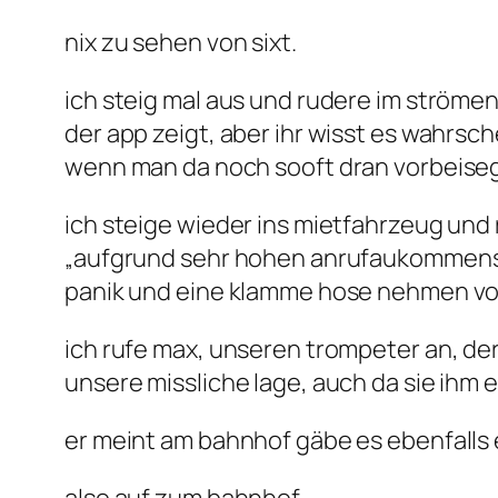
nix zu sehen von sixt.
ich steig mal aus und rudere im strömen
der app zeigt, aber ihr wisst es wahrsc
wenn man da noch sooft dran vorbeiseg
ich steige wieder ins mietfahrzeug und r
„aufgrund sehr hohen anrufaukommens… 
panik und eine klamme hose nehmen von
ich rufe max, unseren trompeter an, de
unsere missliche lage, auch da sie ihm 
er meint am bahnhof gäbe es ebenfalls 