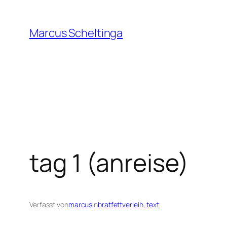
Zum
Inhalt
Marcus Scheltinga
springen
tag 1 (anreise)
Verfasst von
marcus
in
bratfettverleih
, 
text