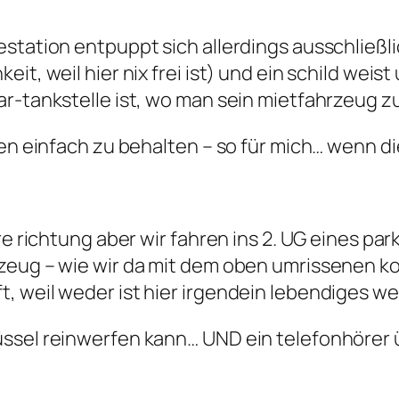
station entpuppt sich allerdings ausschließlic
it, weil hier nix frei ist) und ein schild weis
ar-tankstelle ist, wo man sein mietfahrzeug 
gen einfach zu behalten – so für mich… wenn di
re richtung aber wir fahren ins 2. UG eines pa
zeug – wie wir da mit dem oben umrissenen ko
, weil weder ist hier irgendein lebendiges w
üssel reinwerfen kann… UND ein telefonhörer 