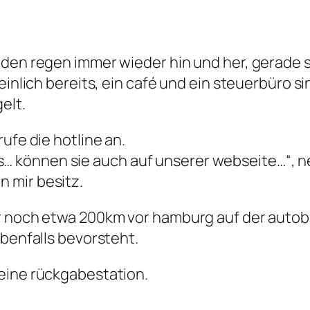
den regen immer wieder hin und her, gerade s
heinlich bereits, ein café und ein steuerbüro 
elt.
ufe die hotline an.
können sie auch auf unserer webseite…“, nee,
 mir besitz.
r noch etwa 200km vor hamburg auf der autoba
ebenfalls bevorsteht.
eine rückgabestation.