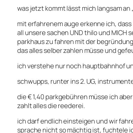
was jetzt kommt lässt mich langsam an 
mit erfahrenem auge erkenne ich, dass 
all unsere sachen UND thilo und MICH se
parkhaus zu fahren mit der begründung,
das alles selber zahlen müsse und gefe
ich verstehe nur noch hauptbahnhof und
schwupps, runter ins 2. UG, instrument
die € 1,40 parkgebühren müsse ich aber
zahlt alles die reederei.
ich darf endlich einsteigen und wir fah
sprache nicht so mächtig ist, fuchtele 