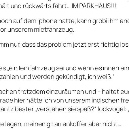
nhält und rückwärts fährt… IM PARKHAUS!!!
 noch auf dem iphone hatte, kann grobi ihm en
 vor unserem mietfahrzeug.
 nur, dass das problem jetzt erst richtig lo
es „ein leihfahrzeug sei und wenn es innen ein
ahlen und werden gekündigt, ich weiß.“
sachen trotzdem einzuräumen und – haltet euc
 gerade hier hätte ich von unserem indischen
ntz bester „verstehen sie spaß?“ lockvogel: „
tze legen, meinen gitarrenkoffer aber nicht…