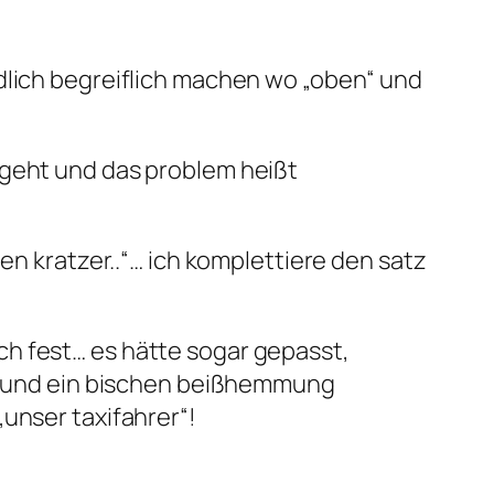
dlich begreiflich machen wo „oben“ und
sgeht und das problem heißt
en kratzer..“… ich komplettiere den satz
h fest… es hätte sogar gepasst,
 freund ein bischen beißhemmung
unser taxifahrer“!