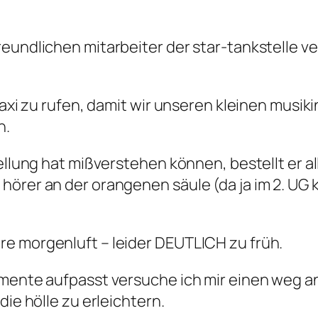
reundlichen mitarbeiter der star-tankstelle v
 taxi zu rufen, damit wir unseren kleinen mus
n.
ellung hat mißverstehen können, bestellt er al
hörer an der orangenen säule (da ja im 2. UG 
e morgenluft – leider DEUTLICH zu früh.
umente aufpasst versuche ich mir einen weg a
die hölle zu erleichtern.