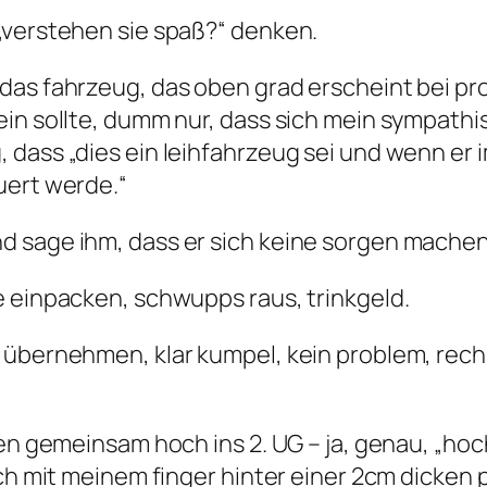
„verstehen sie spaß?“ denken.
das fahrzeug, das oben grad erscheint bei pr
in sollte, dumm nur, dass sich mein sympathis
 dass „dies ein leihfahrzeug sei und wenn er
uert werde.“
 sage ihm, dass er sich keine sorgen machen 
e einpacken, schwupps raus, trinkgeld.
 übernehmen, klar kumpel, kein problem, rech
ren gemeinsam hoch ins 2. UG – ja, genau, „hoc
ich mit meinem finger hinter einer 2cm dicken