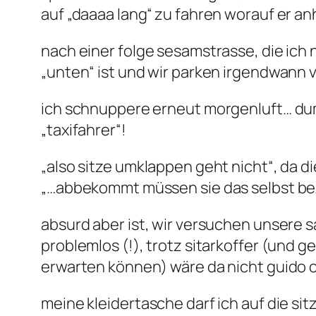
auf „daaaa lang“ zu fahren worauf er a
nach einer folge sesamstrasse, die ich
„unten“ ist und wir parken irgendwann
ich schnuppere erneut morgenluft… dumm
„taxifahrer“!
„also sitze umklappen geht nicht“, da di
„…abbekommt müssen sie das selbst bez
absurd aber ist, wir versuchen unsere 
problemlos (!), trotz sitarkoffer (und
erwarten können) wäre da nicht guido ca
meine kleidertasche darf ich auf die si