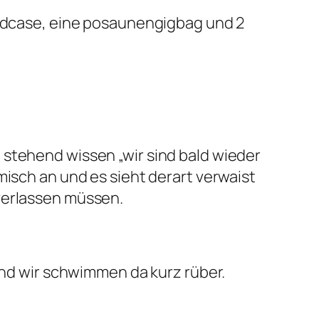
oardcase, eine posaunengigbag und 2
 stehend wissen „wir sind bald wieder
misch an und es sieht derart verwaist
verlassen müssen.
 und wir schwimmen da kurz rüber.