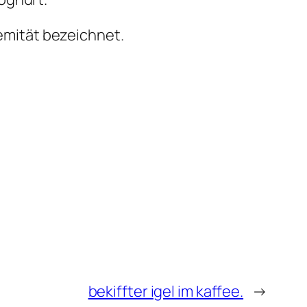
remität bezeichnet.
bekiffter igel im kaffee.
→