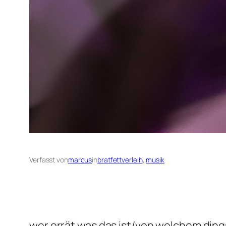
Verfasst von
marcus
in
bratfettverleih
, 
musik
wer errät was das ist/von welchem ding