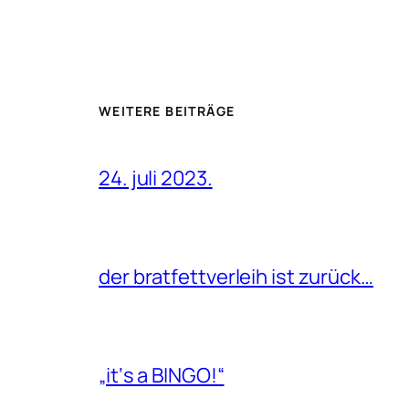
WEITERE BEITRÄGE
24. juli 2023.
der bratfettverleih ist zurück…
„it‘s a BINGO!“