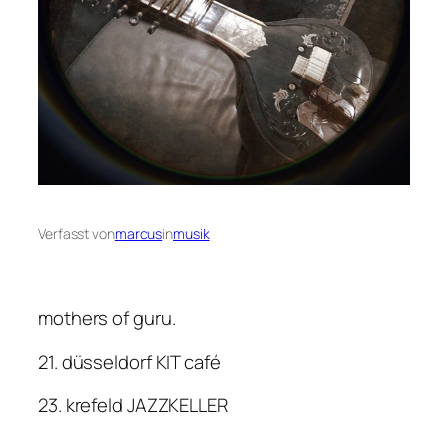
Verfasst von
marcus
in
musik
mothers of guru.
21. düsseldorf KIT café
23. krefeld JAZZKELLER