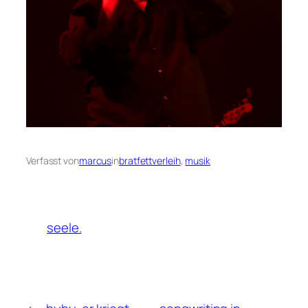
Verfasst von
marcus
in
bratfettverleih
, 
musik
seele.