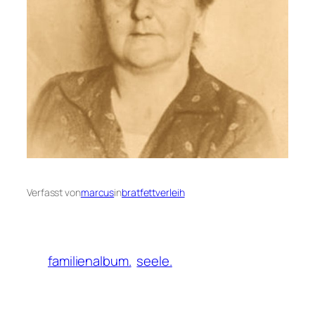
Verfasst von
marcus
in
bratfettverleih
familienalbum.
seele.