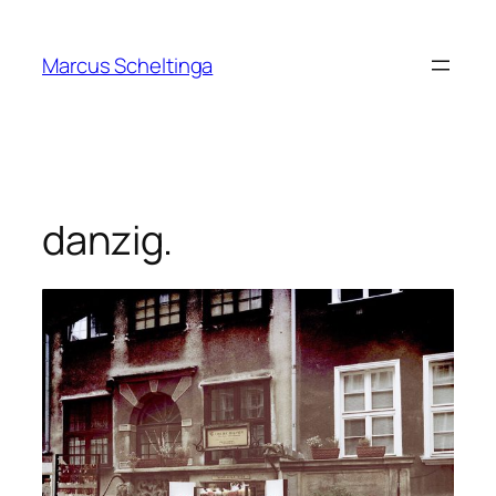
Zum
Inhalt
Marcus Scheltinga
springen
danzig.