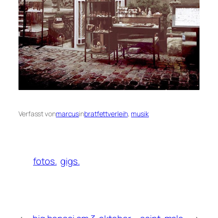
Verfasst von
marcus
in
bratfettverleih
, 
musik
fotos.
gigs.