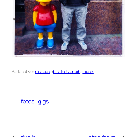
Verfasst von
marcus
in
bratfettverleih
, 
musik
fotos.
gigs.